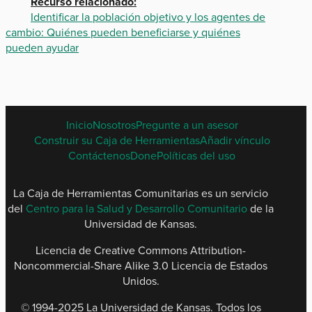
Recurso relacionado:
Identificar la población objetivo y los agentes de
cambio: Quiénes pueden beneficiarse y quiénes
pueden ayudar
SPANISH
Inicio
Nosotros
Pregunte a un asesor
FOOTER
Construir su Caja de Herramientas
Añadir vínculo
MENU
Contáctenos
Done
Políticas del uso
La Caja de Herramientas Comunitarias es un servicio
del
Centro para la Salud y Desarrollo Comunitario
de la
Universidad de Kansas.
Licencia de Creative Commons Attribution-
Noncommercial-Share Alike 3.0 Licencia de Estados
Unidos.
© 1994-2025 La Universidad de Kansas. Todos los