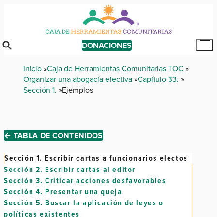
Skip
to
main
content
DONACIONES
Tog
Mai
Breadcrumb
Inicio
Caja de Herramientas Comunitarias TOC
Me
Organizar una abogacía efectiva
Capítulo 33.
Sección 1.
Ejemplos
← TABLA DE CONTENIDOS
Sección 1.
Escribir cartas a funcionarios electos
Sección 2.
Escribir cartas al editor
Sección 3.
Criticar acciones desfavorables
Sección 4.
Presentar una queja
Sección 5.
Buscar la aplicación de leyes o
políticas existentes