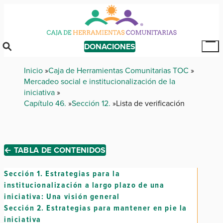
Skip
to
main
content
DONACIONES
Tog
Mai
Breadcrumb
Inicio
Caja de Herramientas Comunitarias TOC
Me
Mercadeo social e institucionalización de la
iniciativa
Capítulo 46.
Sección 12.
Lista de verificación
← TABLA DE CONTENIDOS
Sección 1.
Estrategias para la
institucionalización a largo plazo de una
iniciativa: Una visión general
Sección 2.
Estrategias para mantener en pie la
iniciativa