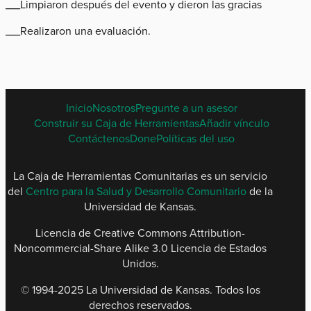
___Limpiaron después del evento y dieron las gracias
___Realizaron una evaluación.
SPANISH
Inicio
Nosotros
Pregunte a un asesor
FOOTER
Construir su Caja de Herramientas
Añadir vínculo
MENU
Contáctenos
Done
Políticas del uso
La Caja de Herramientas Comunitarias es un servicio
del
Centro para la Salud y Desarrollo Comunitario
de la
Universidad de Kansas.
Licencia de Creative Commons Attribution-
Noncommercial-Share Alike 3.0 Licencia de Estados
Unidos.
© 1994-2025 La Universidad de Kansas. Todos los
derechos reservados​.