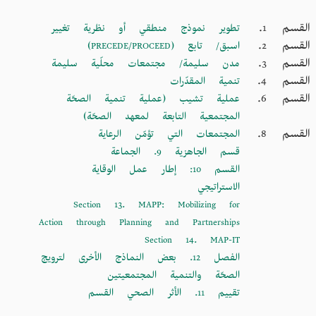
القسم 1.
تطوير نموذج منطقي أو نظرية تغيير
القسم 2.
اسبق/ تابع (PRECEDE/PROCEED)
القسم 3.
مدن سليمة/ مجتمعات محلّية سليمة
القسم 4.
تنمية المقدّرات
القسم 6.
عملية تشيب (عملية تنمية الصحّة
المجتمعية التابعة لمعهد الصحّة)
القسم 8.
المجتمعات التي تؤمّن الرعاية
الفصل
3.
قسم الجاهزية 9. الجماعة
القسم 10: إطار عمل الوقاية
الاستراتيجي
Section 13. MAPP: Mobilizing for
Action through Planning and Partnerships
الفصل
Section 14. MAP-IT
4.
الفصل 12. بعض النماذج الأخرى لترويج
الصحّة والتنمية المجتمعيتين
تقييم 11. الأثر الصحي القسم