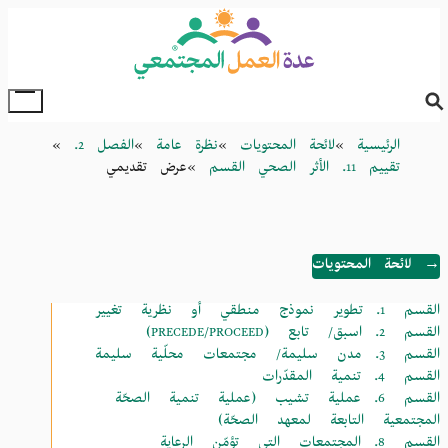
Skip
to
main
content
oggle
Main
Breadcrumb
الرئيسية
لائحة المحتويات
نظرة عامة
الفصل 2.
Menu
تقييم 11. الأثر الصحي القسم
عرض تقديمي
→ لائحة المحتويات
القسم 1.
تطوير نموذج منطقي أو نظرية تغيير
القسم 2.
اسبق/ تابع (PRECEDE/PROCEED)
القسم 3.
مدن سليمة/ مجتمعات محلّية سليمة
القسم 4.
تنمية المقدّرات
القسم 6.
عملية تشيب (عملية تنمية الصحّة
المجتمعية التابعة لمعهد الصحّة)
القسم 8.
المجتمعات التي تؤمّن الرعاية