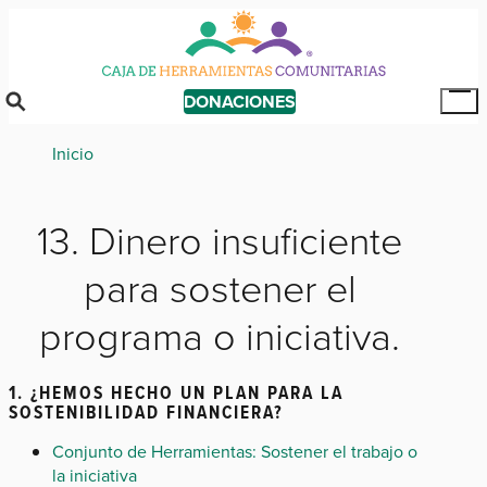
Skip
to
main
content
DONACIONES
Tog
Mai
Breadcrumb
Inicio
Me
13. Dinero insuficiente
para sostener el
programa o iniciativa.
1. ¿HEMOS HECHO UN PLAN PARA LA
SOSTENIBILIDAD FINANCIERA?
Conjunto de Herramientas: Sostener el trabajo o
la iniciativa