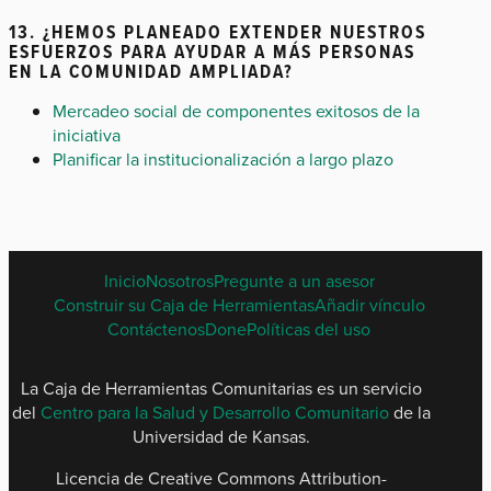
13. ¿HEMOS PLANEADO EXTENDER NUESTROS
ESFUERZOS PARA AYUDAR A MÁS PERSONAS
EN LA COMUNIDAD AMPLIADA?
Mercadeo social de componentes exitosos de la
iniciativa
Planificar la institucionalización a largo plazo
SPANISH
Inicio
Nosotros
Pregunte a un asesor
FOOTER
Construir su Caja de Herramientas
Añadir vínculo
MENU
Contáctenos
Done
Políticas del uso
La Caja de Herramientas Comunitarias es un servicio
del
Centro para la Salud y Desarrollo Comunitario
de la
Universidad de Kansas.
Licencia de Creative Commons Attribution-