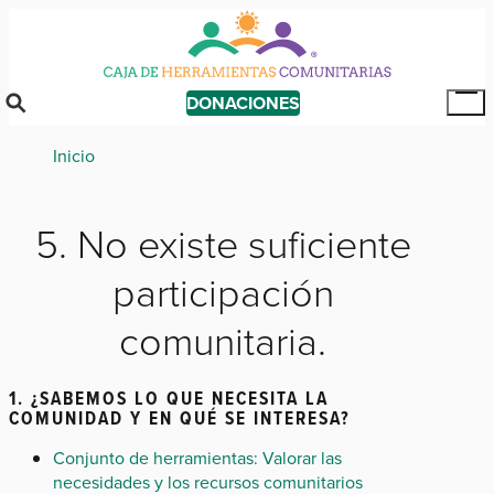
Skip
to
main
content
DONACIONES
Tog
Mai
Breadcrumb
Inicio
Me
5. No existe suficiente
participación
comunitaria.
1. ¿SABEMOS LO QUE NECESITA LA
COMUNIDAD Y EN QUÉ SE INTERESA?
Conjunto de herramientas: Valorar las
necesidades y los recursos comunitarios